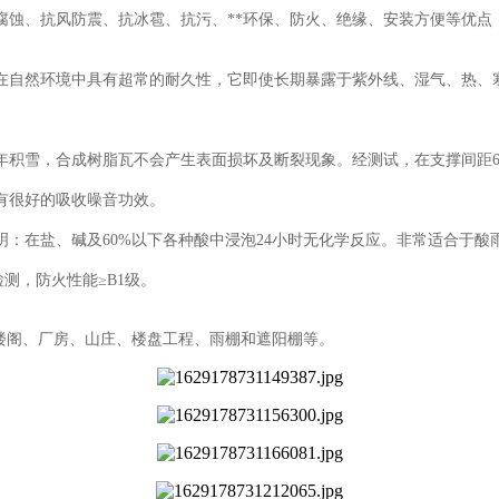
腐蚀、抗风防震、抗冰雹、抗污、**环保、防火、绝缘、安装方便等优点
自然环境中具有超常的耐久性，它即使长期暴露于紫外线、湿气、热、
雪，合成树脂瓦不会产生表面损坏及断裂现象。经测试，在支撑间距660
有很好的吸收噪音功效。
在盐、碱及60%以下各种酸中浸泡24小时无化学反应。非常适合于酸
检测，防火性能≥B1级。
楼阁、厂房、山庄、楼盘工程、雨棚和遮阳棚等。