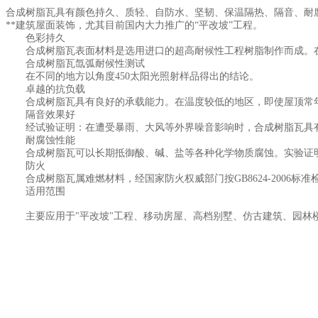
合成树脂瓦具有颜色持久、质轻、自防水、坚韧、保温隔热、隔音、耐
**建筑屋面装饰，尤其目前国内大力推广的“平改坡”工程。
色彩持久
合成树脂瓦表面材料是选用进口的超高耐候性工程树脂制作而成。在
合成树脂瓦氙弧耐候性测试
在不同的地方以角度450太阳光照射样品得出的结论。
卓越的抗负载
合成树脂瓦具有良好的承载能力。在温度较低的地区，即使屋顶常年积
隔音效果好
经试验证明：在遭受暴雨、大风等外界噪音影响时，合成树脂瓦具
耐腐蚀性能
合成树脂瓦可以长期抵御酸、碱、盐等各种化学物质腐蚀。实验证明：
防火
合成树脂瓦属难燃材料，经国家防火权威部门按GB8624-2006标准
适用范围
主要应用于"平改坡"工程、移动房屋、高档别墅、仿古建筑、园林