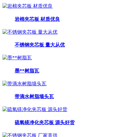
岩棉夹芯板 材质优良
不锈钢夹芯板 量大从优
墨**树脂瓦
带滴水树脂墙头瓦
硫氧镁净化夹芯板 源头好货