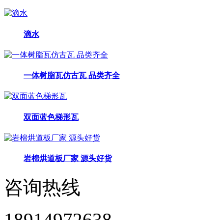
滴水
一体树脂瓦仿古瓦 品类齐全
双面蓝色梯形瓦
岩棉烘道板厂家 源头好货
咨询热线
18914972638