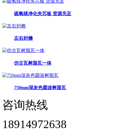
硫氧镁净化夹芯板 货源充足
左右封檐
仿古瓦树脂瓦一体
750mm深灰色圆波树脂瓦
咨询热线
18914972638