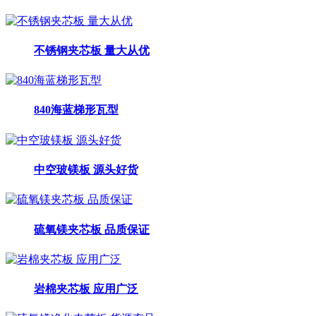
不锈钢夹芯板 量大从优
840海蓝梯形瓦型
中空玻镁板 源头好货
硫氧镁夹芯板 品质保证
岩棉夹芯板 应用广泛