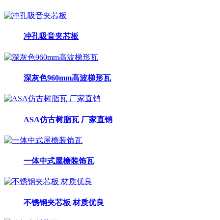
冲孔吸音夹芯板
深灰色960mm高波梯形瓦
ASA仿古树脂瓦 厂家直销
一体中式屋檐装饰瓦
不锈钢夹芯板 材质优良