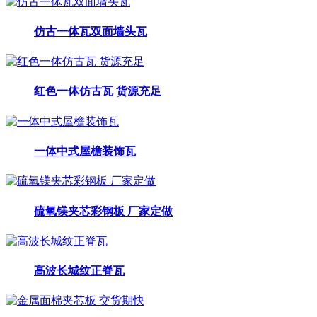
仿古一体瓦双面墙头瓦
红色一体仿古瓦 货源充足
一体中式屋檐装饰瓦
硫氧镁夹芯彩钢板 厂家定做
高波长城纹正脊瓦